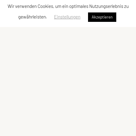
Wir verwenden Cookies, um ein optimales Nutzungserlebnis zu
gewährleisten.
Einstellungen
Akzeptieren
SPORTUNION Währing
1180 Wien
Tel: +43 680 3343467 werktgs. von 17-20 Uhr
Fragen? ->
Kontakt
ZVR-Zahl: 259678286