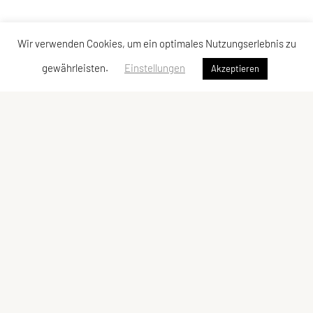
Wir verwenden Cookies, um ein optimales Nutzungserlebnis zu
gewährleisten.
Einstellungen
Akzeptieren
SPORTUNION Währing
1180 Wien
Tel: +43 680 3343467 werktgs. von 17-20 Uhr
Fragen? ->
Kontakt
ZVR-Zahl: 259678286