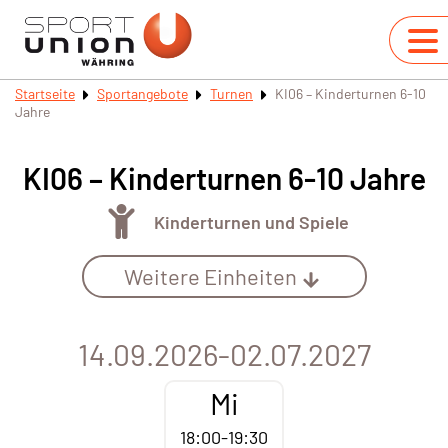
Startseite
Sportangebote
Turnen
KI06 – Kinderturnen 6-10
Jahre
KI06 – Kinderturnen 6-10 Jahre
Kinderturnen und Spiele
Weitere Einheiten
14.09.2026-02.07.2027
Mi
18:00-19:30