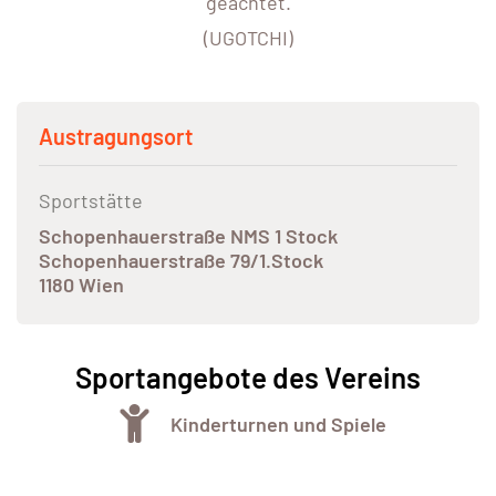
geachtet.
(UGOTCHI)
Austragungsort
Sportstätte
Schopenhauerstraße NMS 1 Stock
Schopenhauerstraße 79/1.Stock
1180 Wien
Sportangebote des Vereins
Kinderturnen und Spiele