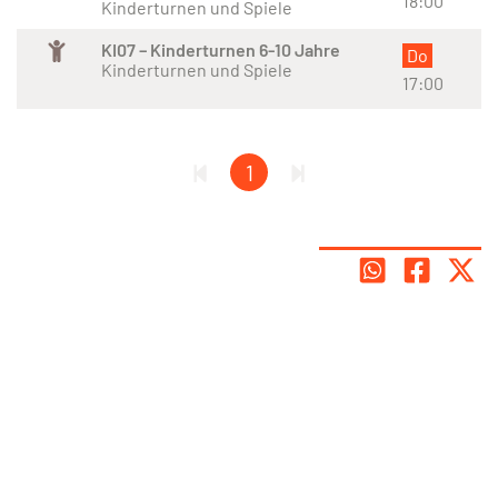
18:00
Kinderturnen und Spiele
KI07 – Kinderturnen 6-10 Jahre
Do
Kinderturnen und Spiele
17:00
1