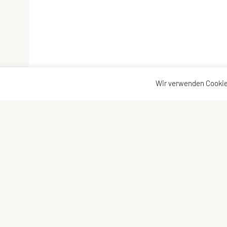
Wir verwenden Cookie
SPORTUNION Währing
B
1180 Wien
I
Tel: +43 680 3343467 werktgs. von 17-20 Uhr
E
Fragen? ->
Kontakt