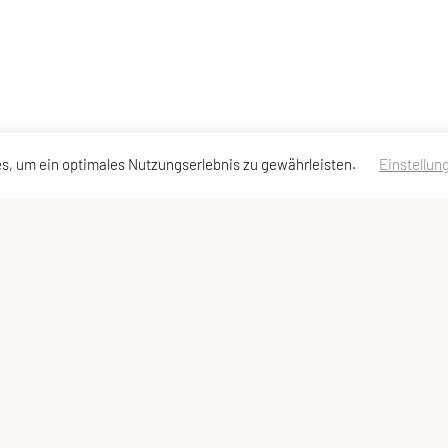
s, um ein optimales Nutzungserlebnis zu gewährleisten.
Einstellun
ankverbindung
Meta
Impressum
BAN: AT66 6000 0000 0195 3998
Datenschutzerklärung
mpfänger: Sportunion Währing